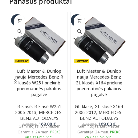
Panašūs produktai
-6%
-6%
-1
Luft Master & Dunlop
Luft Master & Dunlop
nauja Mercedes Benz R
nauja Mercedes-Benz
klasės W251 priekinė
GL klasės X164 priekinė
G
pneumatinės pakabos
pneumatinės pakabos
pagalvė
pagalvė
R-klasė
,
R-klasė W251
GL-klasė
,
GL-klasė X164
2006-2013
,
MERCEDES-
2006-2012
,
MERCEDES-
BENZ AUTODALYS
BENZ AUTODALYS
Original
Current
Original
Current
169.00
€
169.00
€
179.00
€
179.00
€
Gamintojas: Luft Master
Gamintojas: Luft Master
price
price
price
price
Garantija: 24 mėn.
PREKĖ
Garantija: 24 mėn.
PREKĖ
was:
is:
was:
is:
YRA SANDĖLYJE
YRA SANDĖLYJE