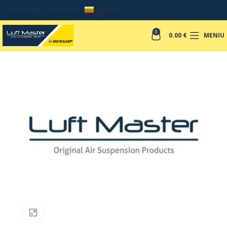
UŽSAKYMAI +37067049017
LIETUVOS
0
0.00
€
MENIU
Padinti nuotrauką