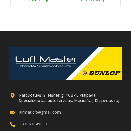
179.00 €.
169.00 €.
179.00 €.
169.00 €.
Parduotuvė: S. Nėries g. 16B-1, Klaipėda
Specializuotas autoservisas: Maciuičiai, Klaipėdos raj.
airmaticlt@gmail.com
+37067049017