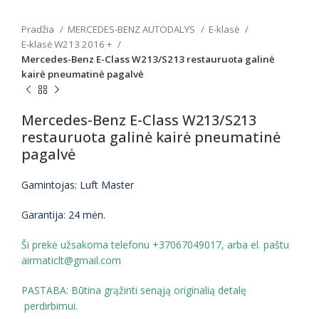
Pradžia
MERCEDES-BENZ AUTODALYS
E-klasė
E-klasė W213 2016 +
Mercedes-Benz E-Class W213/S213 restauruota galinė
kairė pneumatinė pagalvė
Mercedes-Benz E-Class W213/S213
restauruota galinė kairė pneumatinė
pagalvė
Gamintojas: Luft Master
Garantija: 24 mėn.
Ši prekė užsakoma telefonu +37067049017, arba el. paštu
airmaticlt@gmail.com
PASTABA: Būtina grąžinti senąją originalią detalę
perdirbimui.