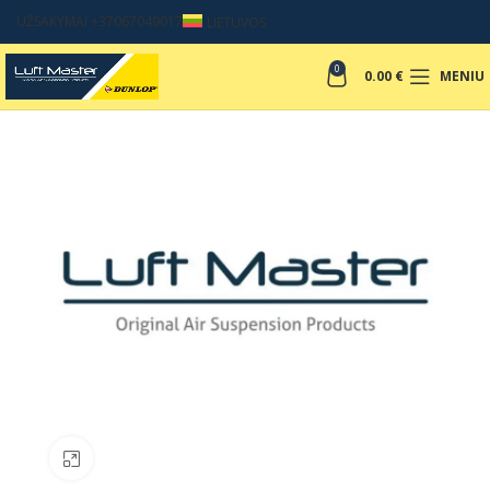
UŽSAKYMAI +37067049017
LIETUVOS
0
0.00
€
MENIU
Padinti nuotrauką