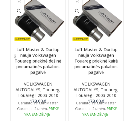
Luft Master & Dunlop
Luft Master & Dunlop
nauja Volkswagen
nauja Volkswagen
Touareg priekinė dešinė
Touareg priekinė kairė
pneumatinės pakabos
pneumatinės pakabos
pagalvė
pagalvė
VOLKSWAGEN
VOLKSWAGEN
AUTODALYS
,
Touareg
,
AUTODALYS
,
Touareg
,
Touareg I 2003-2010
Touareg I 2003-2010
W
179.00
€
179.00
€
Gamintojas: Luft Master
Gamintojas: Luft Master
G
Garantija: 24 mėn.
PREKĖ
Garantija: 24 mėn.
PREKĖ
YRA SANDĖLYJE
YRA SANDĖLYJE