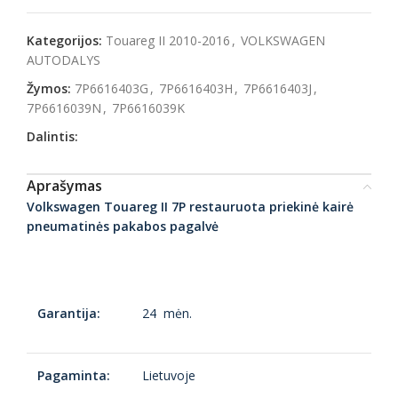
Kategorijos:
Touareg II 2010-2016
,
VOLKSWAGEN
AUTODALYS
Žymos:
7P6616403G
,
7P6616403H
,
7P6616403J
,
7P6616039N
,
7P6616039K
Dalintis:
Aprašymas
Volkswagen Touareg II 7P restauruota priekinė kairė
pneumatinės pakabos pagalvė
Garantija:
24 mėn.
Pagaminta:
Lietuvoje