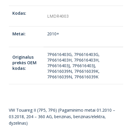
Kodas:
LMDR4003
Metai:
2010+
7P6616403G, 7P6616403G,
Originalus
7P6616403H, 7P6616403H,
prekės OEM
7P6616403J, 7P6616403J,
kodas:
7P6616039N, 7P6616039K,
7P6616039N, 7P6616039K
VW Touareg II (7P5, 7P6) (Pagaminimo metai 01.2010 –
03.2018, 204 – 360 AG, benzinas, benzinas/elektra,
dyzelinas)