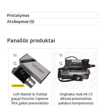
Pristatymas
Atsiliepimai (0)
Panašūs produktai
Luft Master & Dunlop
Originalus Audi A6 C5
Or
nauja Porsche Cayenne
Allroad pneumatinės
9PA galinė pneumatinės
pakabos kompresorius