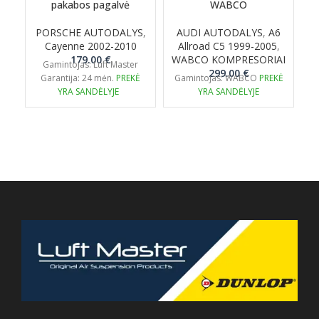
pakabos pagalvė
WABCO
PORSCHE AUTODALYS
,
AUDI AUTODALYS
,
A6
Cayenne 2002-2010
Allroad C5 1999-2005
,
179.00
€
WABCO KOMPRESORIAI
W
Gamintojas: Luft Master
G
299.00
€
Garantija: 24 mėn.
PREKĖ
Gamintojas: WABCO
PREKĖ
YRA SANDĖLYJE
YRA SANDĖLYJE