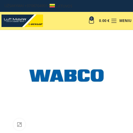
UŽSAKYMAI +37067049017
LIETUVOS
0
0.00
€
MENIU
Padinti nuotrauką