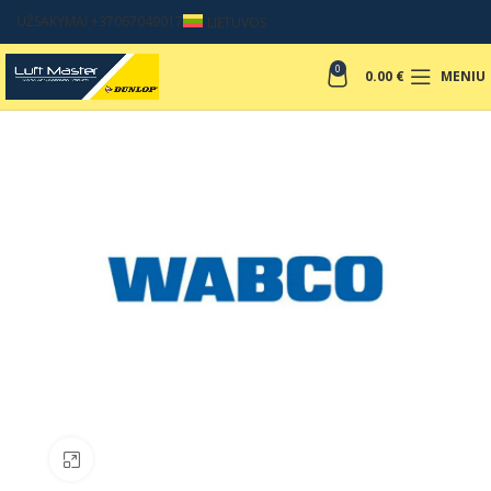
UŽSAKYMAI +37067049017
LIETUVOS
0
0.00
€
MENIU
Padinti nuotrauką