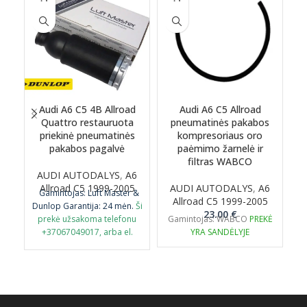
Audi A6 C5 4B Allroad
Audi A6 C5 Allroad
Quattro restauruota
pneumatinės pakabos
priekinė pneumatinės
kompresoriaus oro
pakabos pagalvė
paėmimo žarnelė ir
filtras WABCO
AUDI AUTODALYS
,
A6
Allroad C5 1999-2005
AUDI AUTODALYS
,
A6
Gamintojas: Luft Master &
Allroad C5 1999-2005
Dunlop
Garantija: 24 mėn.
Ši
D
23.00
€
prekė užsakoma telefonu
Gamintojas: WABCO
PREKĖ
+37067049017, arba el.
YRA SANDĖLYJE
paštu airmaticlt@gmail.com
p
PASTABA: būtina grąžinti
senąją originalią detalę
perdirbimui.