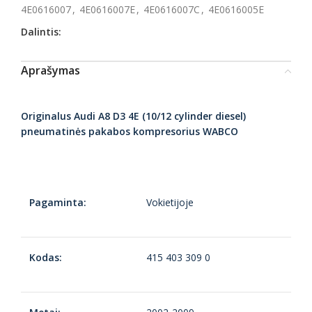
4E0616007
,
4E0616007E
,
4E0616007C
,
4E0616005E
Dalintis:
Aprašymas
Originalus Audi A8 D3 4E (10/12 cylinder diesel)
pneumatinės pakabos kompresorius WABCO
Pagaminta:
Vokietijoje
Kodas:
415 403 309 0