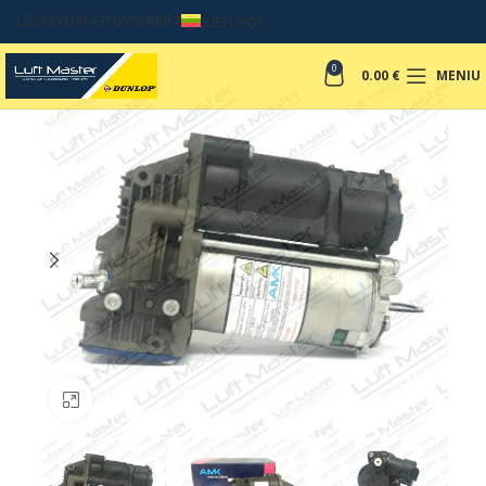
UŽSAKYMAI +37067049017
LIETUVOS
0
0.00
€
MENIU
Padinti nuotrauką