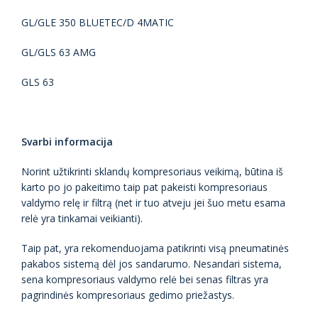
GL/GLE 350 BLUETEC/D 4MATIC
GL/GLS 63 AMG
GLS 63
Svarbi informacija
Norint užtikrinti sklandų kompresoriaus veikimą, būtina iš
karto po jo pakeitimo taip pat pakeisti kompresoriaus
valdymo relę ir filtrą (net ir tuo atveju jei šuo metu esama
relė yra tinkamai veikianti).
Taip pat, yra rekomenduojama patikrinti visą pneumatinės
pakabos sistemą dėl jos sandarumo. Nesandari sistema,
sena kompresoriaus valdymo relė bei senas filtras yra
pagrindinės kompresoriaus gedimo priežastys.