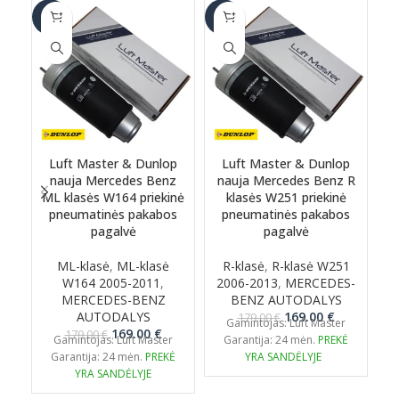
-6%
-6%
-1
Luft Master & Dunlop
Luft Master & Dunlop
nauja Mercedes Benz
nauja Mercedes Benz R
ML klasės W164 priekinė
klasės W251 priekinė
pneumatinės pakabos
pneumatinės pakabos
pagalvė
pagalvė
ML-klasė
,
ML-klasė
R-klasė
,
R-klasė W251
G
W164 2005-2011
,
2006-2013
,
MERCEDES-
2
MERCEDES-BENZ
BENZ AUTODALYS
Original
Current
AUTODALYS
169.00
€
179.00
€
Gamintojas: Luft Master
Original
Current
price
price
169.00
€
179.00
€
Gamintojas: Luft Master
Garantija: 24 mėn.
PREKĖ
price
price
was:
is:
Garantija: 24 mėn.
PREKĖ
YRA SANDĖLYJE
was:
is:
179.00 €.
169.00 €.
YRA SANDĖLYJE
179.00 €.
169.00 €.