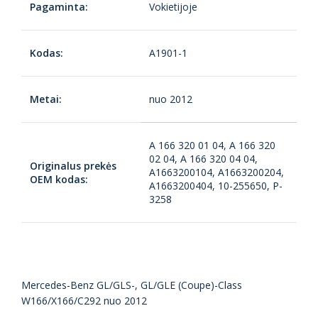
Pagaminta:
Vokietijoje
Kodas:
A1901-1
Metai:
nuo 2012
A 166 320 01 04, A 166 320
02 04, A 166 320 04 04,
Originalus prekės
A1663200104, A1663200204,
OEM kodas:
A1663200404, 10-255650, P-
3258
Mercedes-Benz GL/GLS-, GL/GLE (Coupe)-Class
W166/X166/C292 nuo 2012