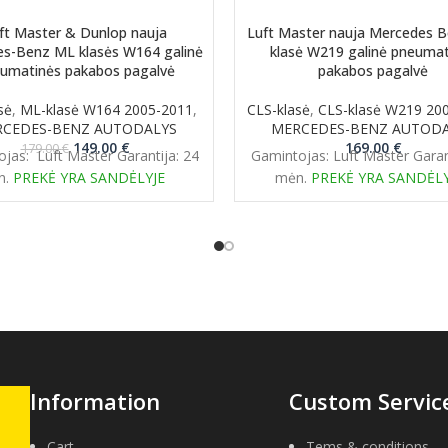
ft Master & Dunlop nauja
Luft Master nauja Mercedes 
s-Benz ML klasės W164 galinė
klasė W219 galinė pneumat
umatinės pakabos pagalvė
pakabos pagalvė
sė
,
ML-klasė W164 2005-2011
,
CLS-klasė
,
CLS-klasė W219 20
CEDES-BENZ AUTODALYS
MERCEDES-BENZ AUTOD
Original
Current
149.00
€
169.00
€
179.00
€
jas: Luft Master Garantija: 24
Gamintojas: Luft Master Garan
price
price
n.
PREKĖ YRA SANDĖLYJE
mėn.
PREKĖ YRA SANDĖLY
was:
is:
179.00 €.
149.00 €.
Information
Custom Servic
Cart
Tems & conditions