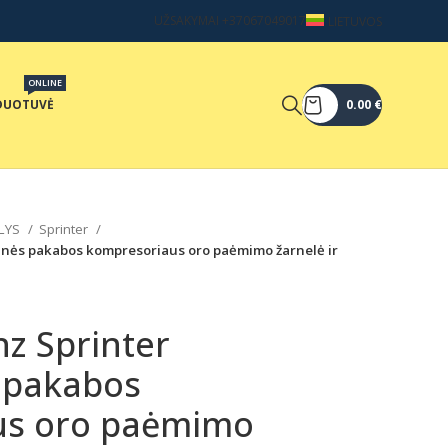
UŽSAKYMAI +37067049017
LIETUVOS
ONLINE
DUOTUVĖ
0.00
€
LYS
Sprinter
nės pakabos kompresoriaus oro paėmimo žarnelė ir
z Sprinter
 pakabos
us oro paėmimo