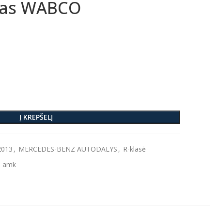
ltras WABCO
Į KREPŠELĮ
2013
,
MERCEDES-BENZ AUTODALYS
,
R-klasė
amk