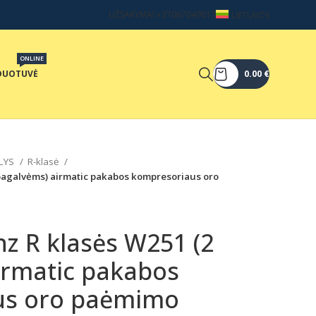
UŽSAKYMAI +37067049017
LIETUVOS
ONLINE
DUOTUVĖ
0.00
€
LYS
R-klasė
pagalvėms) airmatic pakabos kompresoriaus oro
z R klasės W251 (2
irmatic pakabos
us oro paėmimo