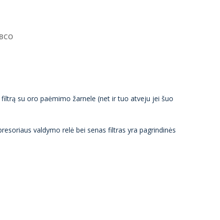
ABCO
filtrą su oro paėmimo žarnele (net ir tuo atveju jei šuo
soriaus valdymo relė bei senas filtras yra pagrindinės