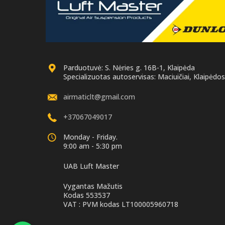
Parduotuvė: S. Nėries g. 16B-1, Klaipėda
Specializuotas autoservisas: Maciuičiai, Klaipėdos 
airmaticlt@gmail.com
+37067049017
Monday - Friday.
9:00 am - 5:30 pm
UAB Luft Master
Vygantas Mažutis
Kodas 553537
VAT : PVM kodas LT100005960718