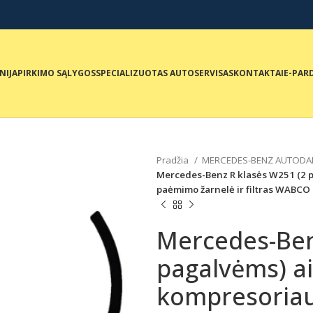
NIJA
PIRKIMO SĄLYGOS
SPECIALIZUOTAS AUTOSERVISAS
KONTAKTAI
E-PAR
Pradžia
MERCEDES-BENZ AUTODA
Mercedes-Benz R klasės W251 (2 
paėmimo žarnelė ir filtras WABCO
Mercedes-Ben
pagalvėms) a
kompresoria