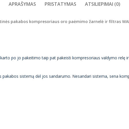
APRAŠYMAS
PRISTATYMAS
ATSILIEPIMAI (0)
inės pakabos kompresoriaus oro paėmimo žarnelė ir filtras W
 karto po jo pakeitimo taip pat pakeisti kompresoriaus valdymo relę ir 
s pakabos sistemą dėl jos sandarumo. Nesandari sistema, sena kompre