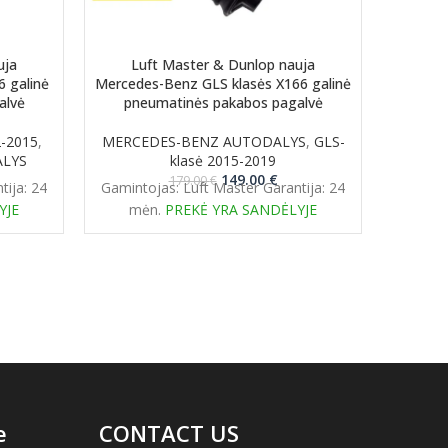
uja
Luft Master & Dunlop nauja
Lu
 galinė
Mercedes-Benz GLS klasės X166 galinė
Mercede
alvė
pneumatinės pakabos pagalvė
pne
2-2015
,
MERCEDES-BENZ AUTODALYS
,
GLS-
MERCE
ALYS
klasė 2015-2019
klasė
rent
Original
Current
149.00
€
179.00
€
tija: 24
Gamintojas: Luft Master Garantija: 24
Gaminto
ce
price
price
YJE
mėn.
PREKĖ YRA SANDĖLYJE
mė
was:
is:
.00 €.
179.00 €.
149.00 €.
e
CONTACT US