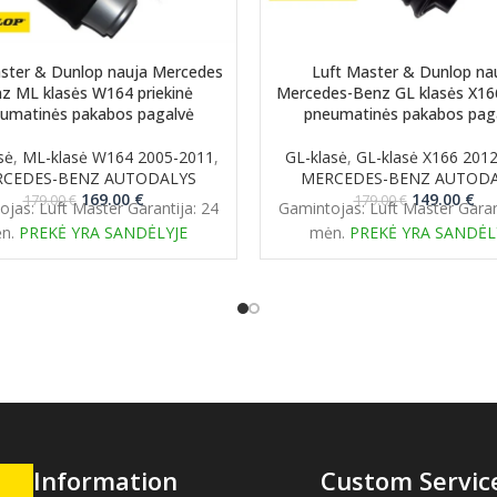
ster & Dunlop nauja Mercedes
Luft Master & Dunlop na
z ML klasės W164 priekinė
Mercedes-Benz GL klasės X166
umatinės pakabos pagalvė
pneumatinės pakabos pag
sė
,
ML-klasė W164 2005-2011
,
GL-klasė
,
GL-klasė X166 201
CEDES-BENZ AUTODALYS
MERCEDES-BENZ AUTOD
Original
Current
Original
Cur
169.00
€
149.00
€
179.00
€
179.00
€
jas: Luft Master Garantija: 24
Gamintojas: Luft Master Garan
price
price
price
pri
n.
PREKĖ YRA SANDĖLYJE
mėn.
PREKĖ YRA SANDĖL
was:
is:
was:
is:
179.00 €.
169.00 €.
179.00 €.
149
Information
Custom Servic