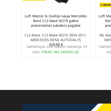
Luft Master & Dunlop nauja Mercedes
Luft Ma
Benz CLS klasė W219 galinė
Ben
pneumatinės pakabos pagalvė
pne
CLS-klasė
,
CLS-klasė W219 2004-2011
,
ML-kla
MERCEDES-BENZ AUTODALYS
MER
219.00
€
Gamintojas: Luft Master Garantija: 24
Gaminto
mėn.
PREKĖ YRA SANDĖLYJE
mė