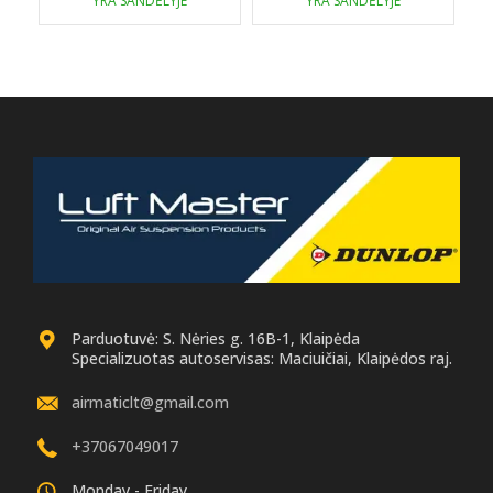
YRA SANDĖLYJE
YRA SANDĖLYJE
179.00 €.
169.00 €.
Parduotuvė: S. Nėries g. 16B-1, Klaipėda
Specializuotas autoservisas: Maciuičiai, Klaipėdos raj.
airmaticlt@gmail.com
+37067049017
Monday - Friday.