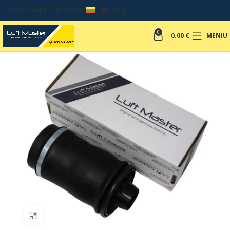
UŽSAKYMAI +37067049017
LIETUVOS
0
0.00
€
MENIU
Padinti nuotrauką