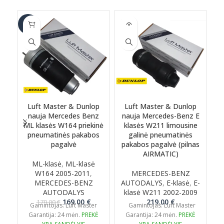
SOLD
-6%
-1
OUT
Luft Master & Dunlop
Luft Master & Dunlop
nauja Mercedes Benz
nauja Mercedes-Benz E
ML klasės W164 priekinė
klasės W211 limousine
G
pneumatinės pakabos
galinė pneumatinės
pagalvė
pakabos pagalvė (pilnas
AIRMATIC)
ML-klasė
,
ML-klasė
W164 2005-2011
,
MERCEDES-BENZ
MERCEDES-BENZ
AUTODALYS
,
E-klasė
,
E-
AUTODALYS
klasė W211 2002-2009
Original
Current
169.00
€
219.00
€
179.00
€
Gamintojas: Luft Master
Gamintojas: Luft Master
price
price
Garantija: 24 mėn.
PREKĖ
Garantija: 24 mėn.
PREKĖ
was:
is: