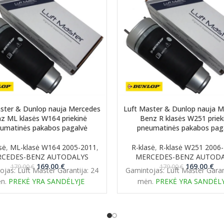
ster & Dunlop nauja Mercedes
Luft Master & Dunlop nauja 
z ML klasės W164 priekinė
Benz R klasės W251 priek
umatinės pakabos pagalvė
pneumatinės pakabos pag
sė
,
ML-klasė W164 2005-2011
,
R-klasė
,
R-klasė W251 2006
CEDES-BENZ AUTODALYS
MERCEDES-BENZ AUTOD
Original
Current
Original
Cur
169.00
€
169.00
€
179.00
€
179.00
€
jas: Luft Master Garantija: 24
Gamintojas: Luft Master Garan
price
price
price
pri
n.
PREKĖ YRA SANDĖLYJE
mėn.
PREKĖ YRA SANDĖLY
was:
is:
was:
is:
179.00 €.
169.00 €.
179.00 €.
169