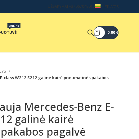
UŽSAKYMAI +37067049017
LIETUVOS
ONLINE
DUOTUVĖ
0.00
€
LYS
E-class W212 S212 galinė kairė pneumatinės pakabos
nauja Mercedes-Benz E-
12 galinė kairė
pakabos pagalvė