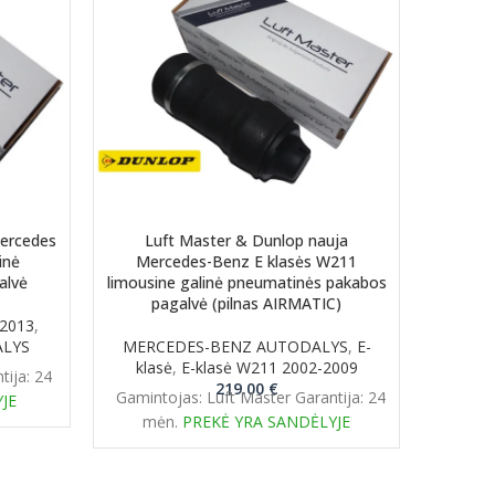
Mercedes
Luft Master & Dunlop nauja
Lu
inė
Mercedes-Benz E klasės W211
Merc
alvė
limousine galinė pneumatinės pakabos
galinė
pagalvė (pilnas AIRMATIC)
-2013
,
MERCE
ALYS
MERCEDES-BENZ AUTODALYS
,
E-
rent
klasė
,
E-klasė W211 2002-2009
tija: 24
Gaminto
ce
219.00
€
Gamintojas: Luft Master Garantija: 24
JE
mė
mėn.
PREKĖ YRA SANDĖLYJE
.00 €.