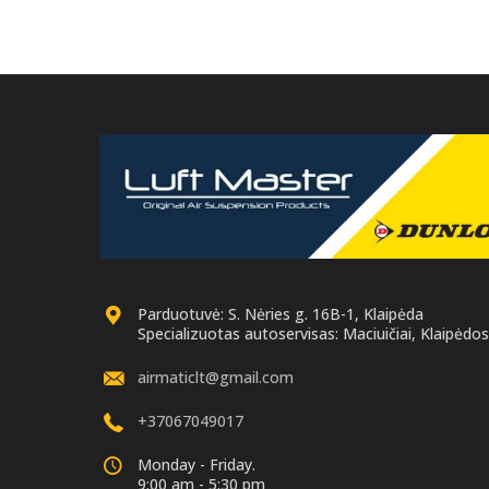
Parduotuvė: S. Nėries g. 16B-1, Klaipėda
Specializuotas autoservisas: Maciuičiai, Klaipėdos 
airmaticlt@gmail.com
+37067049017
Monday - Friday.
9:00 am - 5:30 pm