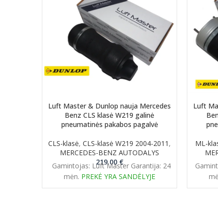
Luft Master & Dunlop nauja Mercedes
Luft Ma
Benz CLS klasė W219 galinė
Ben
pneumatinės pakabos pagalvė
pne
CLS-klasė
,
CLS-klasė W219 2004-2011
,
ML-kla
MERCEDES-BENZ AUTODALYS
MER
219.00
€
Gamintojas: Luft Master Garantija: 24
Gaminto
mėn.
PREKĖ YRA SANDĖLYJE
mė