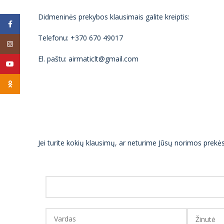
Didmeninės prekybos klausimais galite kreiptis:
Facebook
Telefonu: +370 670 49017
Instagram
El. paštu: airmaticlt@gmail.com
YouTube
Odnoklassniki
Jei turite kokių klausimų, ar neturime Jūsų norimos prek