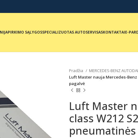
NIJA
PIRKIMO SĄLYGOS
SPECIALIZUOTAS AUTOSERVISAS
KONTAKTAI
E-PAR
Pradžia
MERCEDES-BENZ AUTODA
Luft Master nauja Mercedes-Benz 
pagalvė
Luft Master 
class W212 S2
pneumatinės 