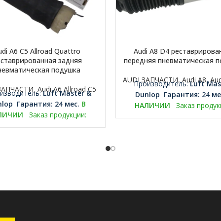
udi A6 C5 Allroad Quattro
Audi A8 D4 реставрирова
еставрированная задняя
передняя пневматическая 
невматическая подушка
AUDI ЗАПЧАСТИ
,
Audi A8
,
Aud
Производитель:
Luft Mas
ЗАПЧАСТИ
,
Audi A6 Allroad C5
изводитель:
Luft Master &
Dunlop
Гарантия: 24 ме
nlop
Гарантия: 24 мес.
В
НАЛИЧИИ
Заказ продук
ЛИЧИИ
Заказ продукции:
+37067049017 или export@luf
49017 или export@luftmaster.eu
ПРИМЕЧАНИЕ:
Необходимо 
ЧАНИЕ:
Необходимо вернуть
старую оригинальную запча
ю оригинальную запчасть на
переработку.
переработку.