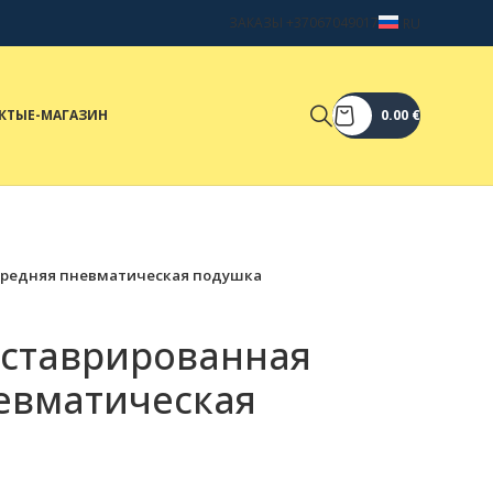
ЗАКАЗЫ +37067049017
RU
КТЫ
Е-МАГАЗИН
0.00
€
передняя пневматическая подушка
реставрированная
евматическая