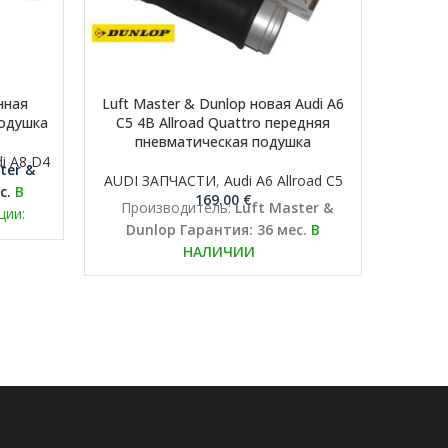
нная
Luft Master & Dunlop новая Audi A6
Luft M
подушка
C5 4B Allroad Quattro передняя
C6 All
пневматическая подушка
i A8 D4
ter &
AUDI ЗАПЧАСТИ
,
Audi A6 Allroad C5
AUDI 
с.
В
169.00
€
Производитель:
Luft Master &
Прои
ции:
Dunlop
Гарантия: 36 мес.
В
Du
tmaster.eu
НАЛИЧИИ
вернуть
сть на