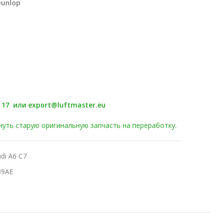
Dunlop
0 17 или export@luftmaster.eu
уть старую оригинальную запчасть на переработку.
di A6 C7
39AE