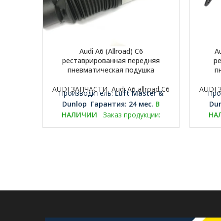
Audi A6 (Allroad) C6
A
реставрированная передняя
р
пневматическая подушка
п
AUDI ЗАПЧАСТИ
,
Audi A6 allroad C6
AUDI 
Производитель:
Luft Master &
Про
Dunlop
Гарантия: 24 мес.
В
Du
НАЛИЧИИ
Заказ продукции:
НА
+37067049017 или export@luftmaster.eu
+370670
ПРИМЕЧАНИЕ:
Необходимо вернуть
ПРИМЕ
старую оригинальную запчасть на
стару
переработку.