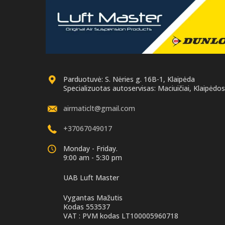
Parduotuvė: S. Nėries g. 16B-1, Klaipėda
Specializuotas autoservisas: Maciuičiai, Klaipėdos 
airmaticlt@gmail.com
+37067049017
Monday - Friday.
9:00 am - 5:30 pm
UAB Luft Master
Vygantas Mažutis
Kodas 553537
VAT : PVM kodas LT100005960718