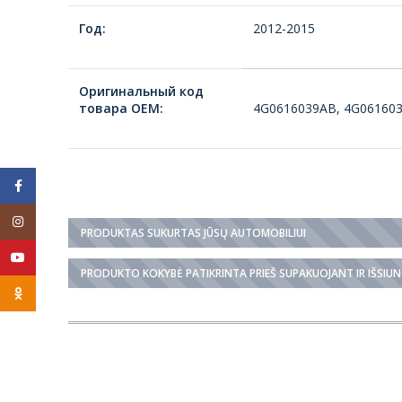
Год:
2012-2015
Оригинальный код
товара ОЕМ:
4G0616039AB, 4G06160
Facebook
Instagram
PRODUKTAS SUKURTAS JŪSŲ AUTOMOBILIUI
YouTube
PRODUKTO KOKYBĖ PATIKRINTA PRIEŠ SUPAKUOJANT IR IŠSIU
Odnoklassniki