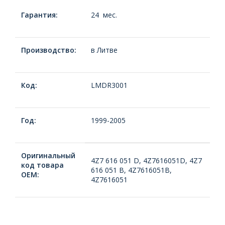
Гарантия:
24 мес.
Производство:
в Литве
Код:
LMDR3001
Год:
1999-2005
Оригинальный
4Z7 616 051 D, 4Z7616051D, 4Z7
код товара
616 051 B, 4Z7616051B,
ОЕМ:
4Z7616051