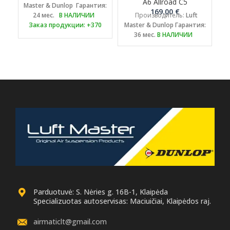
A6 Allroad C5
Master & Dunlop
Гарантия:
M
169.00
€
24 мес.
В НАЛИЧИИ
Производитель:
Luft
Заказ продукции: +370
Master & Dunlop
Гарантия:
670 490
36 мес.
В НАЛИЧИИ
17 или export@luftmaster.eu
ПРИМЕЧАНИЕ:
Необходимо
вернуть старую
оригинальную запчасть
на переработку.
Parduotuvė: S. Nėries g. 16B-1, Klaipėda
Specializuotas autoservisas: Maciuičiai, Klaipėdos raj.
airmaticlt@gmail.com