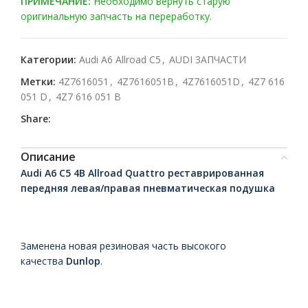
ПРИМЕЧАНИЕ:
Необходимо вернуть старую
оригинальную запчасть на переработку.
Категории:
Audi A6 Allroad C5
,
AUDI ЗАПЧАСТИ
Метки:
4Z7616051
,
4Z7616051B
,
4Z7616051D
,
4Z7 616
051 D
,
4Z7 616 051 B
Share:
Описание
Audi A6 C5 4B Allroad Quattro реставрированная
передняя левая/правая пневматическая подушка
Заменена новая резиновая часть высокого
качества
Dunlop
.