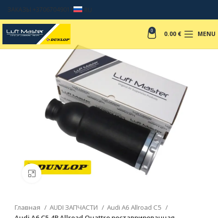
ЗАКАЗЫ +37067049017
RU
0
0.00
€
MENU
Click to enlarge
Главная
AUDI ЗАПЧАСТИ
Audi A6 Allroad C5
Audi A6 C5 4B Allroad Quattro реставрированная