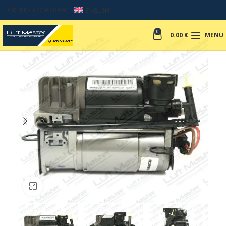
ORDERS +37067049017
ENGLISH
0
0.00
€
MENU
Click to enlarge