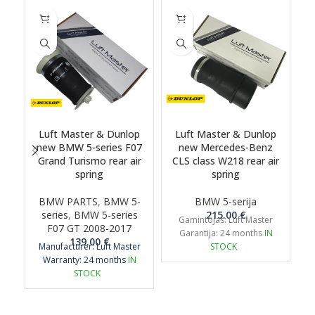
Luft Master & Dunlop
Luft Master & Dunlop
new BMW 5-series F07
new Mercedes-Benz
Grand Turismo rear air
CLS class W218 rear air
s
spring
spring
BMW PARTS
,
BMW 5-
BMW 5-serija
series
,
BMW 5-series
215.00
€
Gamintojas: Luft Master
F07 GT 2008-2017
Garantija: 24 months
IN
139.00
€
Manufacturer: Luft Master
STOCK
Warranty: 24 months
IN
STOCK