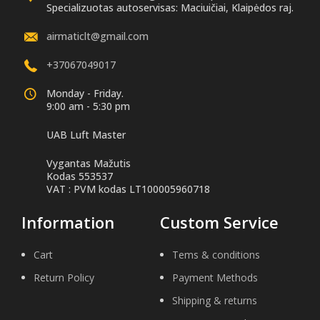
Specializuotas autoservisas: Maciuičiai, Klaipėdos raj.
airmaticlt@gmail.com
+37067049017
Monday - Friday.
9:00 am - 5:30 pm
UAB Luft Master
Vygantas Mažutis
Kodas 553537
VAT : PVM kodas LT100005960718
Information
Custom Service
Cart
Tems & conditions
Return Policy
Payment Methods
Shipping & returns