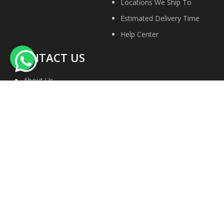
Locations We Ship To
Estimated Delivery Time
Help Center
CONTACT US
About Us
Contact Us
Privacy Policy
Site Map
Terms & conditions
Faqs
We Accept