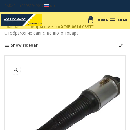
ЗАКАЗЫ +37067049017
RU
0
0.00
€
MENU
Главная
Товары с меткой “4E 0616 039T”
Отображение единственного товара
Show sidebar