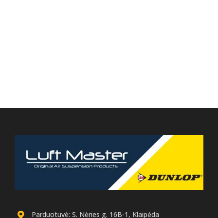
Parduotuvė: S. Nėries g. 16B-1, Klaipėda