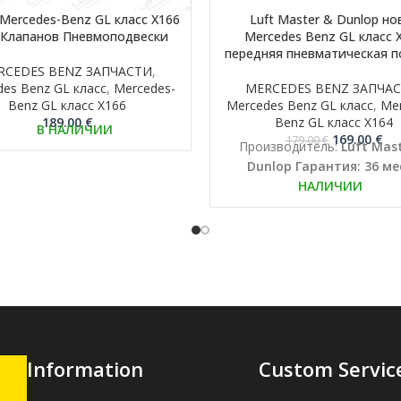
Mercedes-Benz GL класс X166
Luft Master & Dunlop но
 Клапанов Пневмоподвески
Mercedes Benz GL класс 
передняя пневматическая 
RCEDES BENZ ЗАПЧАСТИ
,
es Benz GL класс
,
Mercedes-
MERCEDES BENZ ЗАПЧА
Benz GL класс X166
Mercedes Benz GL класс
,
Mer
189.00
€
Benz GL класс X164
В НАЛИЧИИ
Первонача
Те
169.00
€
179.00
€
Производитель:
Luft Mast
цена
цен
Dunlop
Гарантия: 36 ме
составлял
169
НАЛИЧИИ
179.00 €.
Information
Custom Servic