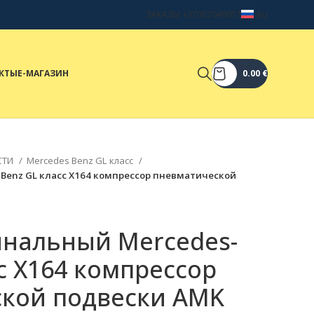
ЗАКАЗЫ +37067049017
RU
КТЫ
Е-МАГАЗИН
0.00
€
СТИ
Mercedes Benz GL класс
Benz GL класс X164 компрессор пневматической
нальный Mercedes-
с X164 компрессор
кой подвески AMK