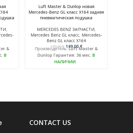
вая
Luft Master & Dunlop новая
Lu
X164
Mercedes-Benz GL класс X164 задняя
Mercede
подушка
пневматическая подушка
п
СТИ
,
MERCEDES BENZ ЗАПЧАСТИ
,
ME
cedes-
Mercedes Benz GL класс
,
Mercedes-
Merced
Benz GL класс X164
льная
кущая
Первоначальная
Текущая
149.00
€
179.00
€
er &
Производитель:
Luft Master &
Gamin
а:
цена
цена:
с.
В
Dunlop
Гарантия: 36 мес.
В
Garan
а
.00 €.
составляла
149.00 €.
НАЛИЧИИ
179.00 €.
e
CONTACT US