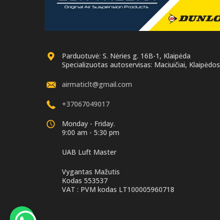
Parduotuvė: S. Nėries g. 16B-1, Klaipėda
Specializuotas autoservisas: Maciuičiai, Klaipėdos 
airmaticlt@gmail.com
+37067049017
Monday - Friday.
9:00 am - 5:30 pm
UAB Luft Master
Vygantas Mažutis
Kodas 553537
VAT : PVM kodas LT100005960718