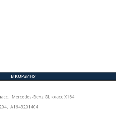
В КОРЗИНУ
ласс
,
Mercedes-Benz GL класс X164
204
,
A1643201404