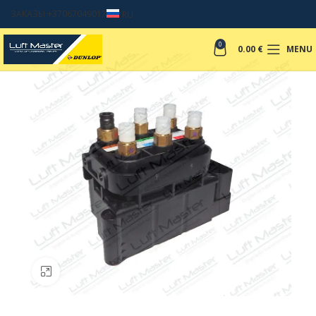
ЗАКАЗЫ +37067049017
RU
0
0.00
€
MENU
Click to enlarge