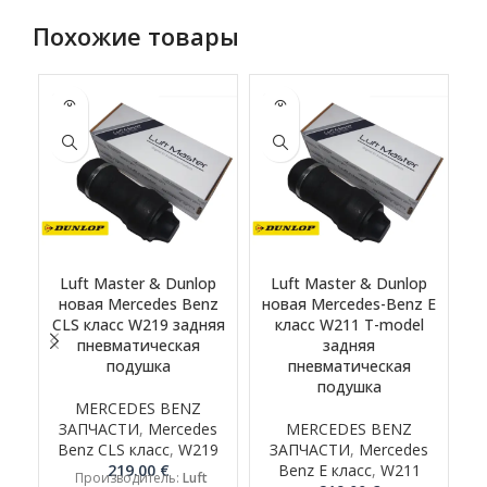
Похожие товары
SOLD
SOLD
-1
OUT
OUT
Luft Master & Dunlop
Luft Master & Dunlop
новая Mercedes Benz
новая Mercedes-Benz E
CLS класс W219 задняя
класс W211 T-model
пневматическая
задняя
подушка
пневматическая
подушка
MERCEDES BENZ
ЗАПЧАСТИ
,
Mercedes
MERCEDES BENZ
Benz CLS класс
,
W219
ЗАПЧАСТИ
,
Mercedes
219.00
€
Benz E класс
,
W211
Производитель:
Luft