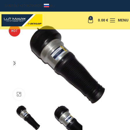
ЗАКАЗЫ +37067049017
RU
0
0.00
€
MENU
HOT
Click to enlarge