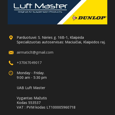
Parduotuvė: S. Nėries g. 16B-1, Klaipėda
Specializuotas autoservisas: Maciuičiai, Klaipėdos raj.
airmaticlt@gmail.com
+37067049017
Monday - Friday.
9:00 am - 5:30 pm
UAB Luft Master
Vygantas Mažutis
Kodas 553537
VAT : PVM kodas LT100005960718