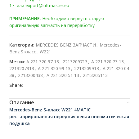
17 или export@luftmaster.eu
ПРИМЕЧАНИЕ:
Необходимо вернуть старую
оригинальную запчасть на переработку.
Категории:
MERCEDES BENZ ЗАПЧАСТИ
,
Mercedes-
Benz S класс
,
W221
Метки:
A 221 320 97 13
,
2213209713
,
A 221 320 73 13
,
2213207313
,
A 221 320 99 13
,
2213209913
,
A 221 320 04
38
,
2213200438
,
A 221 320 51 13
,
2213205113
Share:
Описание
Mercedes-Benz S-класс W221 4MATIC
реставрированная передняя левая пневматическая
подушка