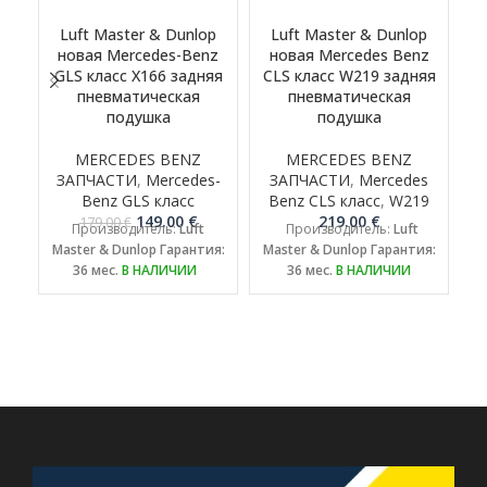
Luft Master & Dunlop
Luft Master & Dunlop
новая Mercedes-Benz
новая Mercedes Benz
н
GLS класс X166 задняя
CLS класс W219 задняя
пневматическая
пневматическая
подушка
подушка
MERCEDES BENZ
MERCEDES BENZ
ЗАПЧАСТИ
,
Mercedes-
ЗАПЧАСТИ
,
Mercedes
Benz GLS класс
Benz CLS класс
,
W219
Первоначальная
Текущая
149.00
€
219.00
€
179.00
€
Производитель:
Luft
Производитель:
Luft
цена
цена:
Master & Dunlop
Гарантия:
Master & Dunlop
Гарантия:
M
составляла
149.00 €.
36 мес.
В НАЛИЧИИ
36 мес.
В НАЛИЧИИ
179.00 €.