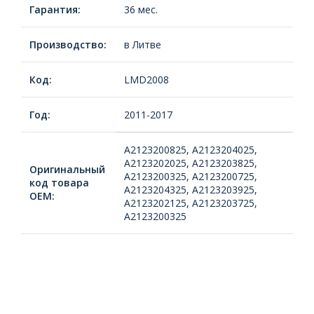
Гарантия:
36 мес.
Производство:
в Литве
Код:
LMD2008
Год:
2011-2017
A2123200825, A2123204025,
A2123202025, A2123203825,
Оригинальный
A2123200325, A2123200725,
код товара
A2123204325, A2123203925,
ОЕМ:
A2123202125, A2123203725,
A2123200325