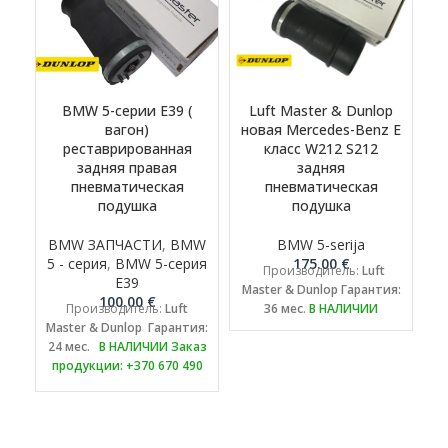
BMW 5-серии E39 (
Luft Master & Dunlop
вагон)
новая Mercedes-Benz E
реставрированная
класс W212 S212
задняя правая
задняя
пневматическая
пневматическая
подушка
подушка
BMW ЗАПЧАСТИ
,
BMW
BMW 5-serija
5 - серия
,
BMW 5-серия
175.00
€
Производитель:
Luft
E39
Master & Dunlop
Гарантия:
100.00
€
Производитель:
Luft
36 мес.
В НАЛИЧИИ
Master & Dunlop
Гарантия:
24 мес.
В НАЛИЧИИ
Заказ
продукции: +370 670 490
17 или export@luftmaster.eu