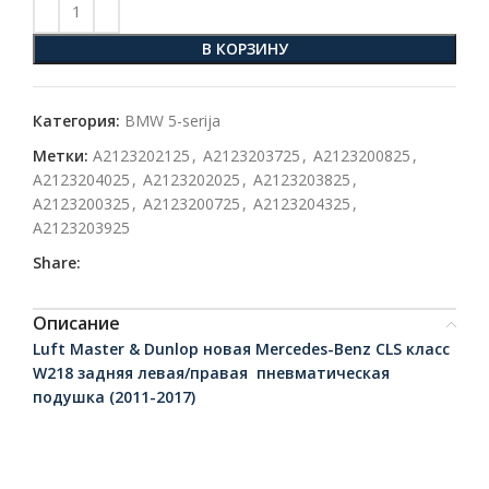
В КОРЗИНУ
Категория:
BMW 5-serija
Метки:
A2123202125
,
A2123203725
,
A2123200825
,
A2123204025
,
A2123202025
,
A2123203825
,
A2123200325
,
A2123200725
,
A2123204325
,
A2123203925
Share:
Описание
Luft Master & Dunlop новая Mercedes-Benz CLS класс
W218 задняя левая/правая пневматическая
подушка (2011-2017)