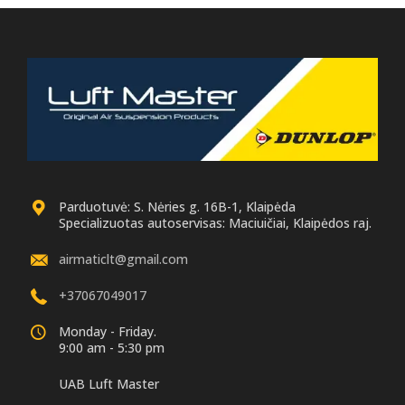
Parduotuvė: S. Nėries g. 16B-1, Klaipėda
Specializuotas autoservisas: Maciuičiai, Klaipėdos raj.
airmaticlt@gmail.com
+37067049017
Monday - Friday.
9:00 am - 5:30 pm
UAB Luft Master