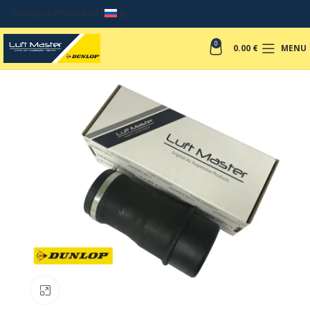
ЗАКАЗЫ +37067049017
RU
0
0.00
€
MENU
Click to enlarge