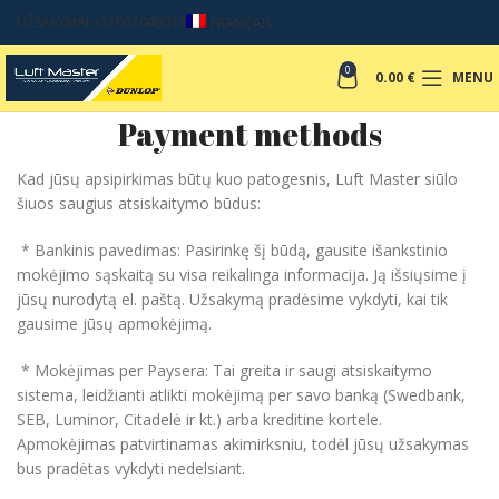
UŽSAKYMAI +37067049017
FRANÇAIS
0
0.00
€
MENU
Payment methods
Kad jūsų apsipirkimas būtų kuo patogesnis, Luft Master siūlo
šiuos saugius atsiskaitymo būdus:
* Bankinis pavedimas: Pasirinkę šį būdą, gausite išankstinio
mokėjimo sąskaitą su visa reikalinga informacija. Ją išsiųsime į
jūsų nurodytą el. paštą. Užsakymą pradėsime vykdyti, kai tik
gausime jūsų apmokėjimą.
* Mokėjimas per Paysera: Tai greita ir saugi atsiskaitymo
sistema, leidžianti atlikti mokėjimą per savo banką (Swedbank,
SEB, Luminor, Citadelė ir kt.) arba kreditine kortele.
Apmokėjimas patvirtinamas akimirksniu, todėl jūsų užsakymas
bus pradėtas vykdyti nedelsiant.