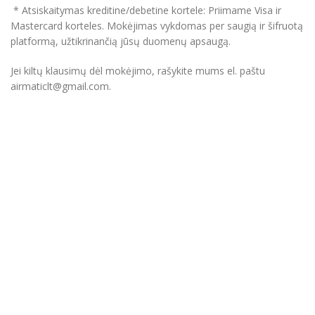
* Atsiskaitymas kreditine/debetine kortele: Priimame Visa ir
Mastercard korteles. Mokėjimas vykdomas per saugią ir šifruotą
platformą, užtikrinančią jūsų duomenų apsaugą.
Jei kiltų klausimų dėl mokėjimo, rašykite mums el. paštu
airmaticlt@gmail.com.