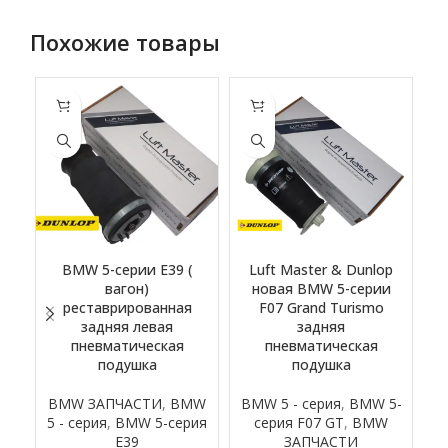
Похожие товары
BMW 5-серии E39 (
Luft Master & Dunlop
вагон)
новая BMW 5-серии
н
реставрированная
F07 Grand Turismo
задняя левая
задняя
пневматическая
пневматическая
подушка
подушка
BMW ЗАПЧАСТИ
,
BMW
BMW 5 - серия
,
BMW 5-
5 - серия
,
BMW 5-серия
серия F07 GT
,
BMW
E39
ЗАПЧАСТИ