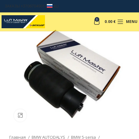
ЗАКАЗЫ +37067049017
RU
0
0.00
€
MENU
Click to enlarge
Главная
BMW AUTODALYS
BMW 5-serija