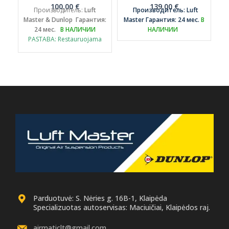
M
100.00
€
139.00
€
Производитель:
Luft
Производитель: Luft
Master & Dunlop
Гарантия:
Master
Гарантия: 24 мес.
В
24 мес.
В НАЛИЧИИ
НАЛИЧИИ
PASTABA: Restauruojama
bus būtent Jūsų automobilio
pneumatinė pagalvė
pristačius ją arba
automobilį į mūsų
autoservisą.
Parduotuvė: S. Nėries g. 16B-1, Klaipėda
Specializuotas autoservisas: Maciuičiai, Klaipėdos raj.
airmaticlt@gmail.com